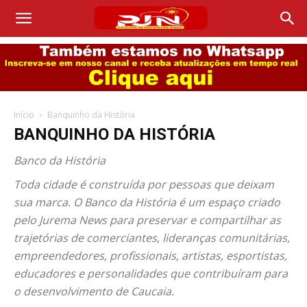
Início
Banquinho da História
BANQUINHO DA HISTÓRIA
Banco da História
Toda cidade é construída por pessoas que deixam
sua marca. O Banco da História é um espaço criado
pelo Jurema News para preservar e compartilhar as
trajetórias de comerciantes, lideranças comunitárias,
empreendedores, profissionais, artistas, esportistas,
educadores e personalidades que contribuíram para
o desenvolvimento de Caucaia.