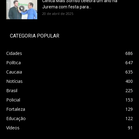
Clínica Mais Sorriso celebra um ano na
Jurema com festa para...
20 de abril de 2025
CATEGORIA POPULAR
Cidades
686
Política
647
Caucaia
635
Notícias
400
Brasil
225
Policial
153
Fortaleza
129
Educação
122
Vídeos
91