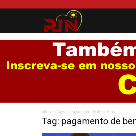
Portal
Jurema
News
Início
Tags
Pagamento de benefícios
Tag: pagamento de ben