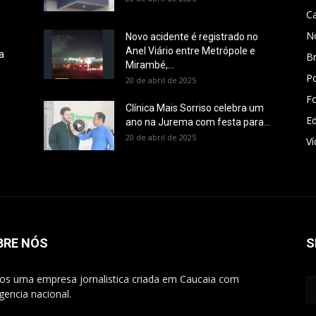
C
No
Novo acidente é registrado no
Anel Viário entre Metrópole e
a
Br
Mirambé,...
Po
20 de abril de 2025
Fo
Clínica Mais Sorriso celebra um
E
ano na Jurema com festa para...
20 de abril de 2025
V
BRE NÓS
S
s uma empresa jornalistica criada em Caucaia com
gencia nacional.