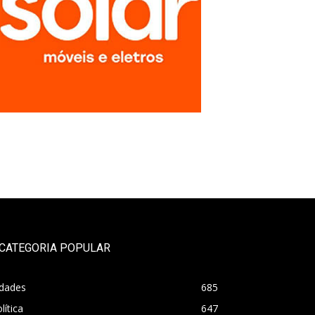
CATEGORIA POPULAR
idades
685
lítica
647