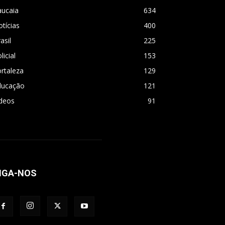
aucaia
634
tícias
400
asil
225
licial
153
rtaleza
129
ducação
121
ídeos
91
IGA-NOS