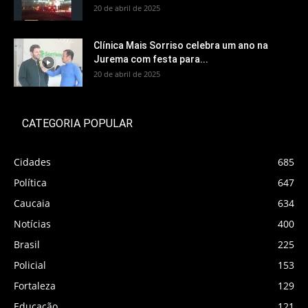
20 de abril de 2025
Clínica Mais Sorriso celebra um ano na
Jurema com festa para...
20 de abril de 2025
CATEGORIA POPULAR
Cidades
685
Política
647
Caucaia
634
Notícias
400
Brasil
225
Policial
153
Fortaleza
129
Educação
121