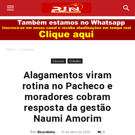
Início
Caucaia
Caucaia
Cidades
Alagamentos viram
rotina no Pacheco e
moradores cobram
resposta da gestão
Naumi Amorim
Por
Ricardinho
-
16 de abril de 2026
0