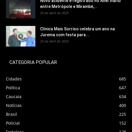
Novo acidente é registrado no Anel Viário
entre Metrópole e Mirambé,...
20 de abril de 2025
Clínica Mais Sorriso celebra um ano na
Jurema com festa para...
20 de abril de 2025
CATEGORIA POPULAR
Cidades
685
Política
647
Caucaia
634
Notícias
400
Brasil
225
Policial
152
Fortaleza
128