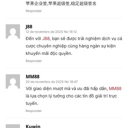
苹果企业签,苹果超级签,稳定超级签名
Responder
J88
12 de novembro de 2025 No 16:12
Đến với
J88
, bạn sẽ được trải nghiệm dịch vụ cá
cược chuyên nghiệp cùng hàng ngàn sự kiện
khuyến mãi độc quyền.
Responder
MM88
20 de novembro de 2025 No 18:47
Với giao diện mượt mà và ưu đãi hấp dẫn,
MM88
là lựa chọn lý tưởng cho các tín đồ giải trí trực
tuyến.
Responder
Kuwin