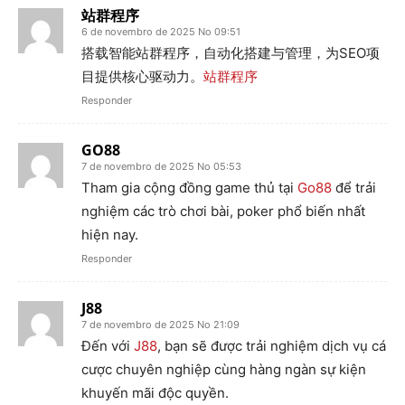
站群程序
6 de novembro de 2025 No 09:51
搭载智能站群程序，自动化搭建与管理，为SEO项
目提供核心驱动力。
站群程序
Responder
GO88
7 de novembro de 2025 No 05:53
Tham gia cộng đồng game thủ tại
Go88
để trải
nghiệm các trò chơi bài, poker phổ biến nhất
hiện nay.
Responder
J88
7 de novembro de 2025 No 21:09
Đến với
J88
, bạn sẽ được trải nghiệm dịch vụ cá
cược chuyên nghiệp cùng hàng ngàn sự kiện
khuyến mãi độc quyền.