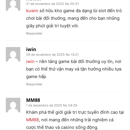
21 de novembro de 2025 No 00:37
kuwin
sở hữu kho game đa dạng từ slot đến trò
chơi bài đổi thưởng, mang đến cho bạn những
giây phút giải trí tuyệt vời.
Responder
iwin
29 de novembro de 2025 No 13:21
iwin
– nền tảng game bài đổi thưởng uy tín, nơi
bạn có thể thử vận may và tận hưởng nhiều tựa
game hấp
Responder
MM88
1 de dezembro de 2025 No 04:29
Khám phá thế giới giải trí trực tuyến đỉnh cao tại
MM88
, nơi mang đến những trải nghiệm cá
cược thể thao và casino sống động.