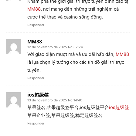
Khám phá thế giới giải trí trực tuyến đỉnh cao tại
MM88
, nơi mang đến những trải nghiệm cá
cược thể thao và casino sống động.
Responder
MM88
12 de novembro de 2025 No 02:24
Với giao diện mượt mà và ưu đãi hấp dẫn,
MM88
là lựa chọn lý tưởng cho các tín đồ giải trí trực
tuyến.
Responder
ios超级签
13 de novembro de 2025 No 14:40
苹果签名,苹果超级签平台,ios超级签平台
ios超级签
苹果企业签,苹果超级签,稳定超级签名
Responder