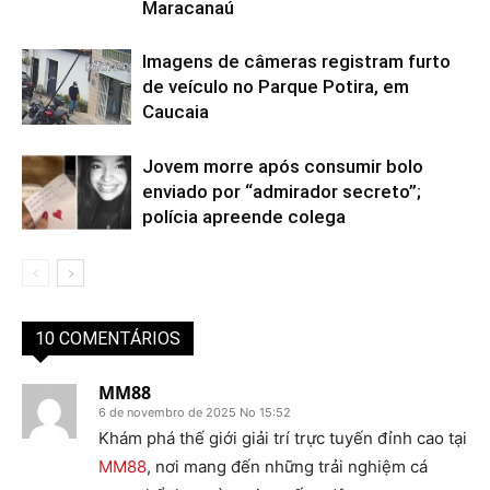
Maracanaú
Imagens de câmeras registram furto
de veículo no Parque Potira, em
Caucaia
Jovem morre após consumir bolo
enviado por “admirador secreto”;
polícia apreende colega
10 COMENTÁRIOS
MM88
6 de novembro de 2025 No 15:52
Khám phá thế giới giải trí trực tuyến đỉnh cao tại
MM88
, nơi mang đến những trải nghiệm cá