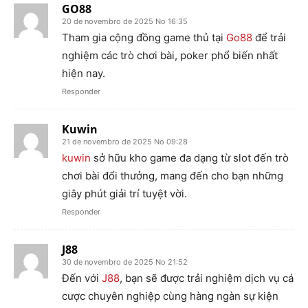
GO88
20 de novembro de 2025 No 16:35
Tham gia cộng đồng game thủ tại
Go88
để trải
nghiệm các trò chơi bài, poker phổ biến nhất
hiện nay.
Responder
Kuwin
21 de novembro de 2025 No 09:28
kuwin
sở hữu kho game đa dạng từ slot đến trò
chơi bài đổi thưởng, mang đến cho bạn những
giây phút giải trí tuyệt vời.
Responder
J88
30 de novembro de 2025 No 21:52
Đến với
J88
, bạn sẽ được trải nghiệm dịch vụ cá
cược chuyên nghiệp cùng hàng ngàn sự kiện