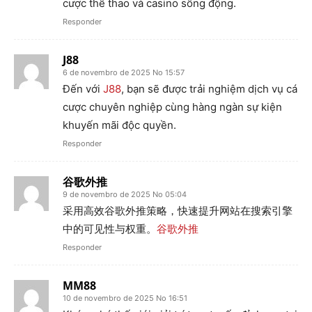
cược thể thao và casino sống động.
Responder
J88
6 de novembro de 2025 No 15:57
Đến với
J88
, bạn sẽ được trải nghiệm dịch vụ cá
cược chuyên nghiệp cùng hàng ngàn sự kiện
khuyến mãi độc quyền.
Responder
谷歌外推
9 de novembro de 2025 No 05:04
采用高效谷歌外推策略，快速提升网站在搜索引擎
中的可见性与权重。
谷歌外推
Responder
MM88
10 de novembro de 2025 No 16:51