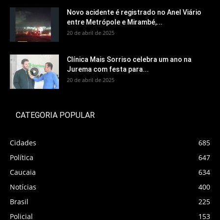
Novo acidente é registrado no Anel Viário
entre Metrópole e Mirambé,...
20 de abril de 2025
Clínica Mais Sorriso celebra um ano na
Jurema com festa para...
20 de abril de 2025
CATEGORIA POPULAR
Cidades
685
Política
647
Caucaia
634
Notícias
400
Brasil
225
Policial
153