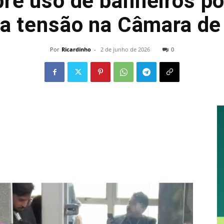
re uso de banheiros p
ra tensão na Câmara de
Por
Ricardinho
-
2 de junho de 2026
0