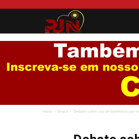
Portal
Jurema
News
Início
Brasil
Debate sobre uso de banheiros por m