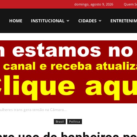
domingo, agosto 9, 2026
Quem S
HOME
INSTITUCIONAL
CIDADES
ENTRETENI
ulheres trans gera tensão na Câmara...
Brasil
Política