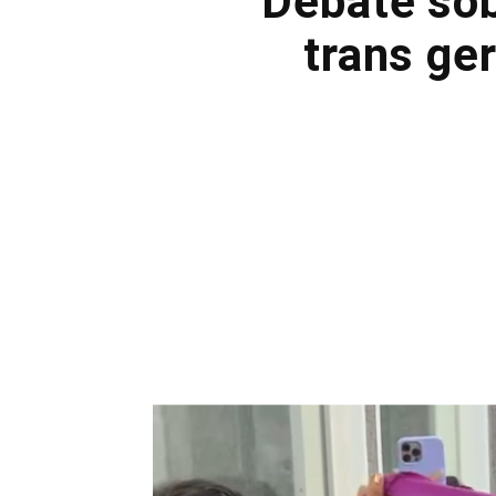
Debate sob
trans ge