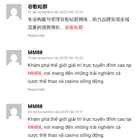
谷歌站群
12 de novembro de 2025 No 21:22
专业构建与管理谷歌站群网络，助力品牌实现全域
流量的强势增长。
谷歌站群
Responder
MM88
13 de novembro de 2025 No 13:32
Khám phá thế giới giải trí trực tuyến đỉnh cao tại
MM88
, nơi mang đến những trải nghiệm cá
cược thể thao và casino sống động.
Responder
MM88
20 de novembro de 2025 No 11:17
Khám phá thế giới giải trí trực tuyến đỉnh cao tại
MM88
, nơi mang đến những trải nghiệm cá
cược thể thao và casino sống động.