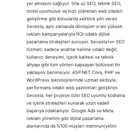
yer almasını sağlıyor. Site içi SEO, teknik SEO,
mobil uyumluluk ve hızlı yüklenen web siteleri
geliştirme gibi konularda sektöre yön veren
Secesta, aynı zamanda dönüşüm oranı yüksek
reklam kampanyalarıyla ROI odaklı dijital
pazarlama stratejileri sunuyor. Secesta’nın SEO
hizmeti, sadece anahtar kelime odaklı değil;
kullanıcı deneyimi, içerik kalitesi ve teknik
altyapı gibi tüm yönleri kapsayan bütünsel bir
yaklaşımı benimsiyor. ASP.NET Core, PHP ve
WordPress teknolojilerinde uzman ekibiyle,
performans odaklı web yazılımları geliştiren
Secesta, her projeye özel SEO uyumlu kodlama
ve içerik stratejileri sunarak uzun vadeli
başarıya odaklanıyor. Google Ads ve Meta
reklam yönetimi gibi dijital pazarlama
alanlarında da %100 müşteri memnuniyetini