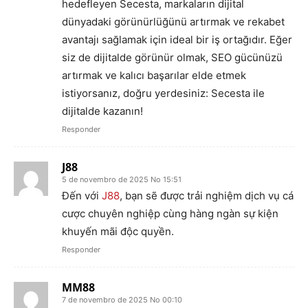
hedefleyen Secesta, markaların dijital
dünyadaki görünürlüğünü artırmak ve rekabet
avantajı sağlamak için ideal bir iş ortağıdır. Eğer
siz de dijitalde görünür olmak, SEO gücünüzü
artırmak ve kalıcı başarılar elde etmek
istiyorsanız, doğru yerdesiniz: Secesta ile
dijitalde kazanın!
Responder
J88
5 de novembro de 2025 No 15:51
Đến với
J88
, bạn sẽ được trải nghiệm dịch vụ cá
cược chuyên nghiệp cùng hàng ngàn sự kiện
khuyến mãi độc quyền.
Responder
MM88
7 de novembro de 2025 No 00:10