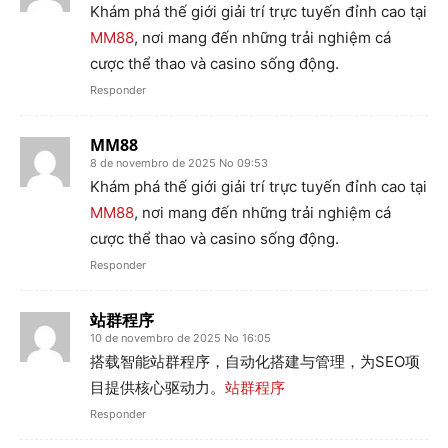
Khám phá thế giới giải trí trực tuyến đỉnh cao tại
MM88
, nơi mang đến những trải nghiệm cá
cược thể thao và casino sống động.
Responder
MM88
8 de novembro de 2025 No 09:53
Khám phá thế giới giải trí trực tuyến đỉnh cao tại
MM88
, nơi mang đến những trải nghiệm cá
cược thể thao và casino sống động.
Responder
站群程序
10 de novembro de 2025 No 16:05
搭载智能站群程序，自动化搭建与管理，为SEO项
目提供核心驱动力。
站群程序
Responder