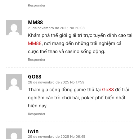
Responder
MM88
21 de novembro de 2025 No 20:08
Khám phá thế giới giải trí trực tuyến đỉnh cao tại
MM88
, nơi mang đến những trải nghiệm cá
cược thể thao và casino sống động.
Responder
GO88
28 de novembro de 2025 No 17:59
Tham gia cộng đồng game thủ tại
Go88
để trải
nghiệm các trò chơi bài, poker phổ biến nhất
hiện nay.
Responder
iwin
29 de novembro de 2025 No 06:45