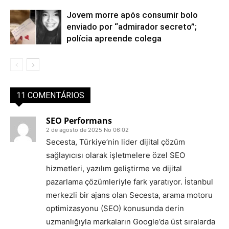
Jovem morre após consumir bolo
enviado por “admirador secreto”;
polícia apreende colega
11 COMENTÁRIOS
SEO Performans
2 de agosto de 2025 No 06:02
Secesta, Türkiye’nin lider dijital çözüm
sağlayıcısı olarak işletmelere özel SEO
hizmetleri, yazılım geliştirme ve dijital
pazarlama çözümleriyle fark yaratıyor. İstanbul
merkezli bir ajans olan Secesta, arama motoru
optimizasyonu (SEO) konusunda derin
uzmanlığıyla markaların Google’da üst sıralarda