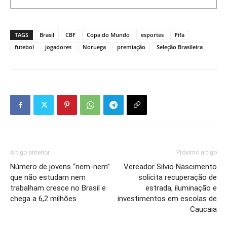
TAGS
Brasil
CBF
Copa do Mundo
esportes
Fifa
futebol
jogadores
Noruega
premiação
Seleção Brasileira
Artigo anterior
Próximo artigo
Número de jovens “nem-nem”
Vereador Silvio Nascimento
que não estudam nem
solicita recuperação de
trabalham cresce no Brasil e
estrada, iluminação e
chega a 6,2 milhões
investimentos em escolas de
Caucaia