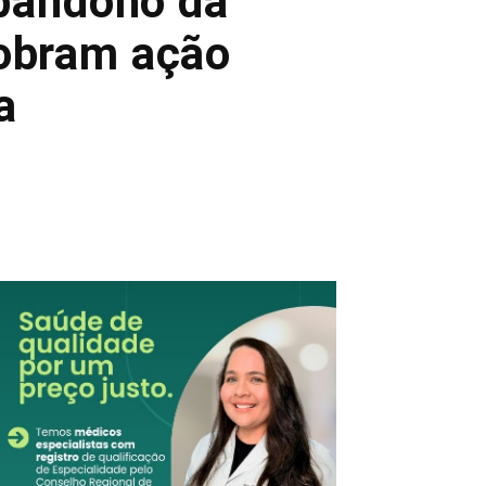
bandono da
cobram ação
a