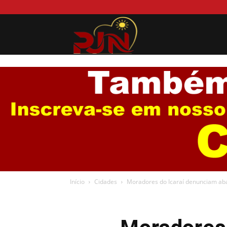
Portal
Jurema
News
Início
Cidades
Moradores do Icaraí denunciam aba