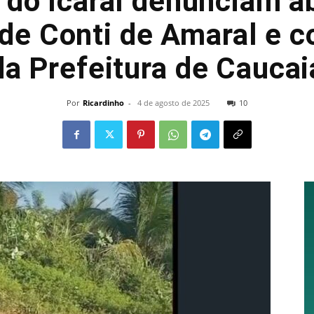
 do Icaraí denunciam a
de Conti de Amaral e 
da Prefeitura de Caucai
Por
Ricardinho
-
4 de agosto de 2025
10