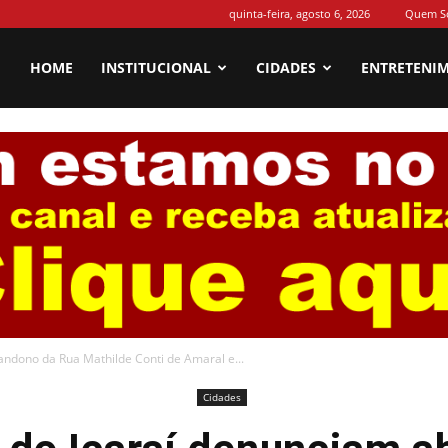
quinta-feira, agosto 6, 2026
Quem S
HOME
INSTITUCIONAL
CIDADES
ENTRETENI
ndono da Rua Mathilde Conti de Amaral e...
Cidades