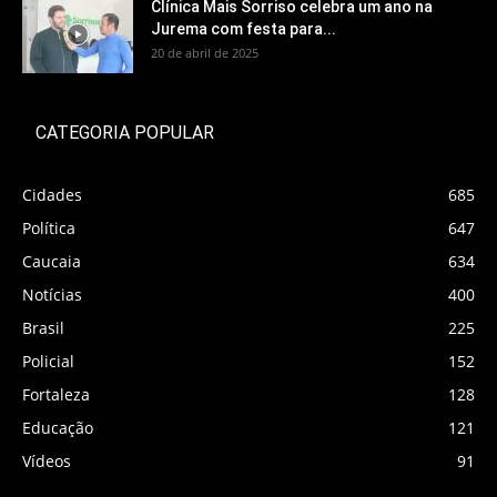
Clínica Mais Sorriso celebra um ano na
Jurema com festa para...
20 de abril de 2025
CATEGORIA POPULAR
Cidades
685
Política
647
Caucaia
634
Notícias
400
Brasil
225
Policial
152
Fortaleza
128
Educação
121
Vídeos
91