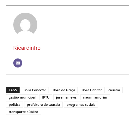
Ricardinho
TAGS
Bora Conectar
Bora de Graça
Bora Habitar
caucaia
gestão municipal
IPTU
jurema news
naumi amorim
politica
prefeitura de caucaia
programas sociais
transporte público