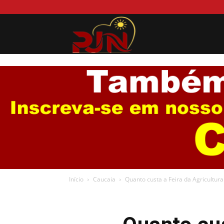
Portal
Jurema
News
Início
Caucaia
Quanto custa a Feira da Agricultura