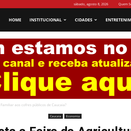
sábado, agosto 8, 2026
Quem S
HOME
INSTITUCIONAL
CIDADES
ENTRETENI
 Familiar aos cofres públicos de Caucaia?
Caucaia
Economia