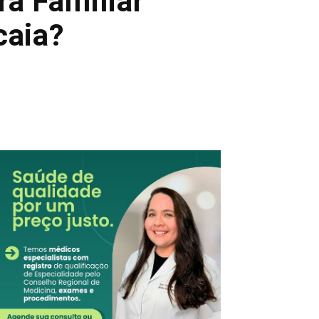
ra Familiar
caia?