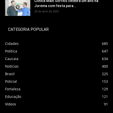
Clínica Mais Sorriso celebra um ano na
Jurema com festa para...
20 de abril de 2025
CATEGORIA POPULAR
Cidades
685
Política
647
Caucaia
634
Notícias
400
Brasil
225
Policial
153
Fortaleza
129
Educação
121
Vídeos
91