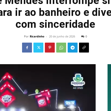
 Mendes interrompe 
a ir ao banheiro e div
com sinceridade
Por
Ricardinho
-
20 de junho de 2026
0