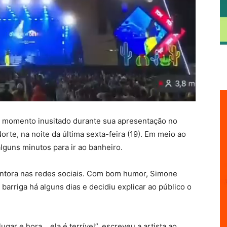
 momento inusitado durante sua apresentação no
te, na noite da última sexta-feira (19). Em meio ao
alguns minutos para ir ao banheiro.
cantora nas redes sociais. Com bom humor, Simone
arriga há alguns dias e decidiu explicar ao público o
ugar e hora… ela é terrível”, escreveu a artista ao