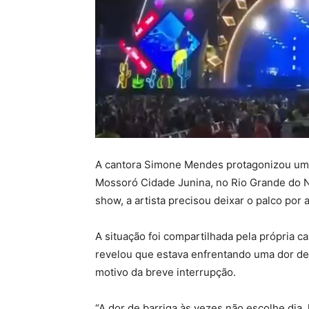
A cantora Simone Mendes protagonizou um
Mossoró Cidade Junina, no Rio Grande do Nor
show, a artista precisou deixar o palco por 
A situação foi compartilhada pela própria 
revelou que estava enfrentando uma dor de b
motivo da breve interrupção.
“A dor de barriga às vezes não escolhe dia, l