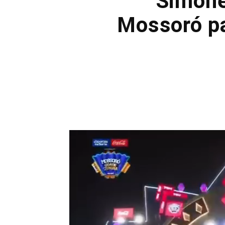
Simone
Mossoró par