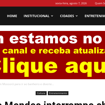
sexta-feira, agosto 7, 2026
Quem S
HOME
INSTITUCIONAL
CIDADES
ENTRETENI
ossoró para ir ao banheiro e diverte...
Cultura
Entretenimento