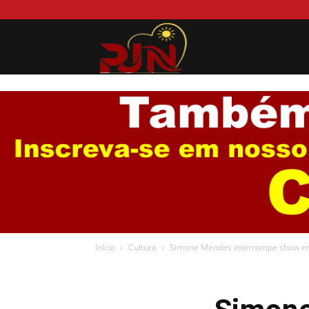
Portal
Jurema
News
Início
Cultura
Simone Mendes interrompe show em M