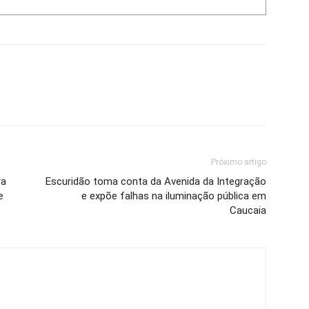
Próximo artigo
ra
Escuridão toma conta da Avenida da Integração
e
e expõe falhas na iluminação pública em
Caucaia