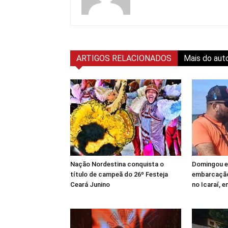
ARTIGOS RELACIONADOS
Mais do aut
Nação Nordestina conquista o
Domingou em
título de campeã do 26º Festeja
embarcação
Ceará Junino
no Icaraí, 