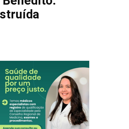
 Benedito:
struída