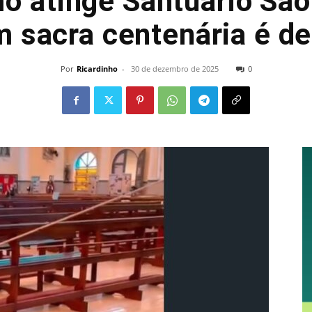
o atinge Santuário São
 sacra centenária é de
Por
Ricardinho
-
30 de dezembro de 2025
0