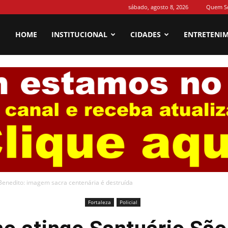
sábado, agosto 8, 2026
Quem S
HOME
INSTITUCIONAL
CIDADES
ENTRETENI
Benedito: imagem sacra centenária é destruída
Fortaleza
Policial