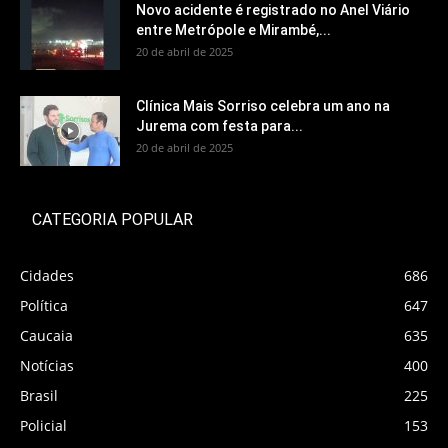
Novo acidente é registrado no Anel Viário
entre Metrópole e Mirambé,...
20 de abril de 2025
Clínica Mais Sorriso celebra um ano na
Jurema com festa para...
20 de abril de 2025
CATEGORIA POPULAR
Cidades
686
Política
647
Caucaia
635
Notícias
400
Brasil
225
Policial
153