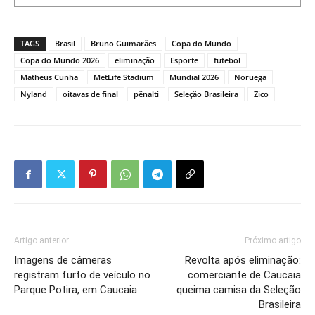
TAGS
Brasil
Bruno Guimarães
Copa do Mundo
Copa do Mundo 2026
eliminação
Esporte
futebol
Matheus Cunha
MetLife Stadium
Mundial 2026
Noruega
Nyland
oitavas de final
pênalti
Seleção Brasileira
Zico
Artigo anterior
Próximo artigo
Imagens de câmeras
Revolta após eliminação:
registram furto de veículo no
comerciante de Caucaia
Parque Potira, em Caucaia
queima camisa da Seleção
Brasileira