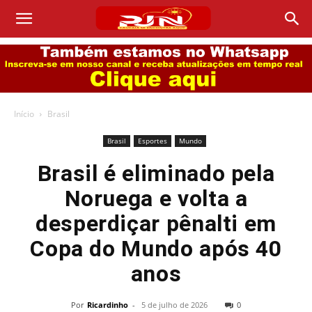
Início
Brasil
Brasil
Esportes
Mundo
Brasil é eliminado pela
Noruega e volta a
desperdiçar pênalti em
Copa do Mundo após 40
anos
Por
Ricardinho
-
5 de julho de 2026
0