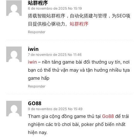
站群程序
6 de novembro de 2025 No 15:19
搭载智能站群程序，自动化搭建与管理，为SEO项
目提供核心驱动力。
站群程序
Responder
iwin
7 de novembro de 2025 No 11:46
iwin
– nền tảng game bài đổi thưởng uy tín, nơi
bạn có thể thử vận may và tận hưởng nhiều tựa
game hấp
Responder
GO88
9 de novembro de 2025 No 15:49
Tham gia cộng đồng game thủ tại
Go88
để trải
nghiệm các trò chơi bài, poker phổ biến nhất
hiện nay.