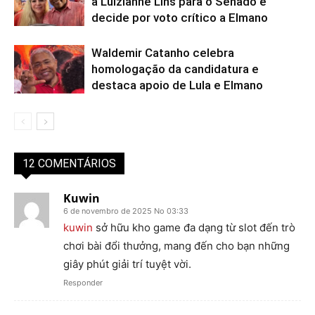
a Luizianne Lins para o Senado e
decide por voto crítico a Elmano
Waldemir Catanho celebra
homologação da candidatura e
destaca apoio de Lula e Elmano
12 COMENTÁRIOS
Kuwin
6 de novembro de 2025 No 03:33
kuwin
sở hữu kho game đa dạng từ slot đến trò
chơi bài đổi thưởng, mang đến cho bạn những
giây phút giải trí tuyệt vời.
Responder