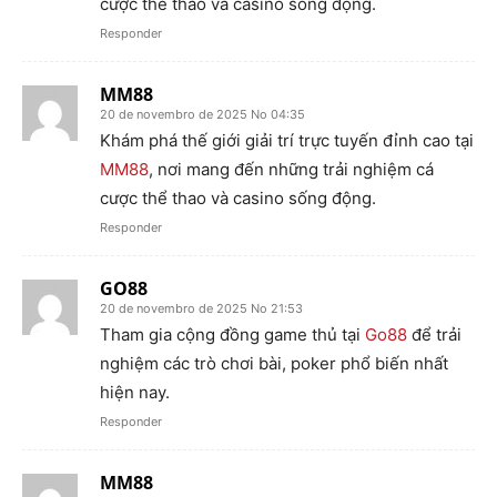
cược thể thao và casino sống động.
Responder
MM88
20 de novembro de 2025 No 04:35
Khám phá thế giới giải trí trực tuyến đỉnh cao tại
MM88
, nơi mang đến những trải nghiệm cá
cược thể thao và casino sống động.
Responder
GO88
20 de novembro de 2025 No 21:53
Tham gia cộng đồng game thủ tại
Go88
để trải
nghiệm các trò chơi bài, poker phổ biến nhất
hiện nay.
Responder
MM88