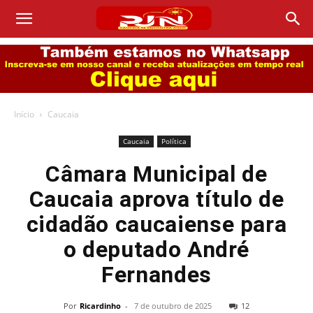
Início
Caucaia
Caucaia
Política
Câmara Municipal de
Caucaia aprova título de
cidadão caucaiense para
o deputado André
Fernandes
Por
Ricardinho
-
7 de outubro de 2025
12