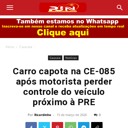
Início
Caucaia
Caucaia
Notícias
Carro capota na CE-085
após motorista perder
controle do veículo
próximo à PRE
Por
Ricardinho
-
15 de março de 2026
0