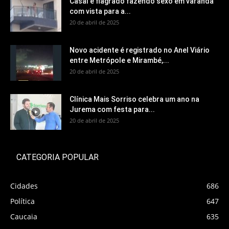
Casal é flagrado fazendo sexo em varanda
com vista para a...
20 de abril de 2025
Novo acidente é registrado no Anel Viário
entre Metrópole e Mirambé,...
20 de abril de 2025
Clínica Mais Sorriso celebra um ano na
Jurema com festa para...
20 de abril de 2025
CATEGORIA POPULAR
Cidades
686
Política
647
Caucaia
635