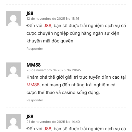
J88
12 de novembro de 2025 No 18:16
Đến với
J88
, bạn sẽ được trải nghiệm dịch vụ cá
cược chuyên nghiệp cùng hàng ngàn sự kiện
khuyến mãi độc quyền.
Responder
MM88
20 de novembro de 2025 No 20:45
Khám phá thế giới giải trí trực tuyến đỉnh cao tại
MM88
, nơi mang đến những trải nghiệm cá
cược thể thao và casino sống động.
Responder
J88
21 de novembro de 2025 No 14:40
Đến với
J88
, bạn sẽ được trải nghiệm dịch vụ cá