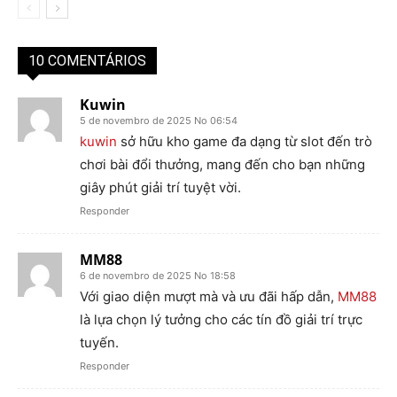
10 COMENTÁRIOS
Kuwin
5 de novembro de 2025 No 06:54
kuwin
sở hữu kho game đa dạng từ slot đến trò
chơi bài đổi thưởng, mang đến cho bạn những
giây phút giải trí tuyệt vời.
Responder
MM88
6 de novembro de 2025 No 18:58
Với giao diện mượt mà và ưu đãi hấp dẫn,
MM88
là lựa chọn lý tưởng cho các tín đồ giải trí trực
tuyến.
Responder