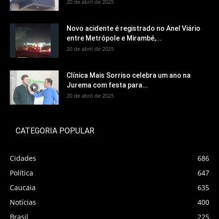
20 de abril de 2025
Novo acidente é registrado no Anel Viário
entre Metrópole e Mirambé,...
20 de abril de 2025
Clínica Mais Sorriso celebra um ano na
Jurema com festa para...
20 de abril de 2025
CATEGORIA POPULAR
Cidades
686
Política
647
Caucaia
635
Notícias
400
Brasil
225