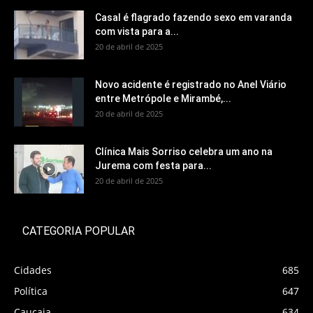
Casal é flagrado fazendo sexo em varanda
com vista para a...
20 de abril de 2025
Novo acidente é registrado no Anel Viário
entre Metrópole e Mirambé,...
20 de abril de 2025
Clínica Mais Sorriso celebra um ano na
Jurema com festa para...
20 de abril de 2025
CATEGORIA POPULAR
Cidades
685
Política
647
Caucaia
634