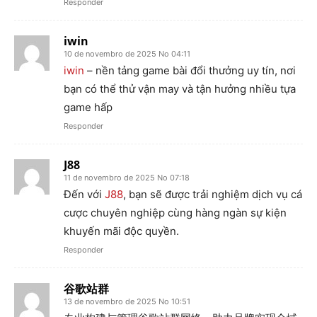
Responder
iwin
10 de novembro de 2025 No 04:11
iwin
– nền tảng game bài đổi thưởng uy tín, nơi
bạn có thể thử vận may và tận hưởng nhiều tựa
game hấp
Responder
J88
11 de novembro de 2025 No 07:18
Đến với
J88
, bạn sẽ được trải nghiệm dịch vụ cá
cược chuyên nghiệp cùng hàng ngàn sự kiện
khuyến mãi độc quyền.
Responder
谷歌站群
13 de novembro de 2025 No 10:51