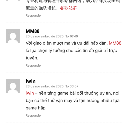
专业构建与管理谷歌站群网络，助力品牌实现全域
流量的强势增长。
谷歌站群
Responder
MM88
20 de novembro de 2025 No 16:49
Với giao diện mượt mà và ưu đãi hấp dẫn,
MM88
là lựa chọn lý tưởng cho các tín đồ giải trí trực
tuyến.
Responder
iwin
23 de novembro de 2025 No 06:07
iwin
– nền tảng game bài đổi thưởng uy tín, nơi
bạn có thể thử vận may và tận hưởng nhiều tựa
game hấp
Responder