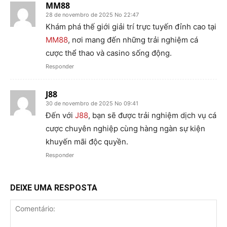
MM88
28 de novembro de 2025 No 22:47
Khám phá thế giới giải trí trực tuyến đỉnh cao tại
MM88
, nơi mang đến những trải nghiệm cá
cược thể thao và casino sống động.
Responder
J88
30 de novembro de 2025 No 09:41
Đến với
J88
, bạn sẽ được trải nghiệm dịch vụ cá
cược chuyên nghiệp cùng hàng ngàn sự kiện
khuyến mãi độc quyền.
Responder
DEIXE UMA RESPOSTA