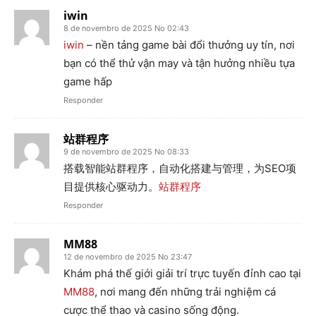
iwin
8 de novembro de 2025 No 02:43
iwin
– nền tảng game bài đổi thưởng uy tín, nơi
bạn có thể thử vận may và tận hưởng nhiều tựa
game hấp
Responder
站群程序
9 de novembro de 2025 No 08:33
搭载智能站群程序，自动化搭建与管理，为SEO项
目提供核心驱动力。
站群程序
Responder
MM88
12 de novembro de 2025 No 23:47
Khám phá thế giới giải trí trực tuyến đỉnh cao tại
MM88
, nơi mang đến những trải nghiệm cá
cược thể thao và casino sống động.