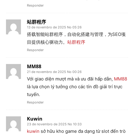
Responder
站群程序
13 de novembro de 2025 No 05:26
搭载智能站群程序，自动化搭建与管理，为SEO项
目提供核心驱动力。
站群程序
Responder
MM88
21 de novembro de 2025 No 00:26
Với giao diện mượt mà và ưu đãi hấp dẫn,
MM88
là lựa chọn lý tưởng cho các tín đồ giải trí trực
tuyến.
Responder
Kuwin
23 de novembro de 2025 No 10:33
kuwin
sở hữu kho game đa dạng từ slot đến trò