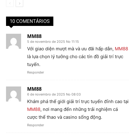
10 COMENTÁRIOS
MM88
5 de novembro de 2025 No 11:15
Với giao diện mượt mà và ưu đãi hấp dẫn,
MM88
là lựa chọn lý tưởng cho các tín đồ giải trí trực
tuyến.
Responder
MM88
6 de novembro de 2025 No 08:03
Khám phá thế giới giải trí trực tuyến đỉnh cao tại
MM88
, nơi mang đến những trải nghiệm cá
cược thể thao và casino sống động.
Responder