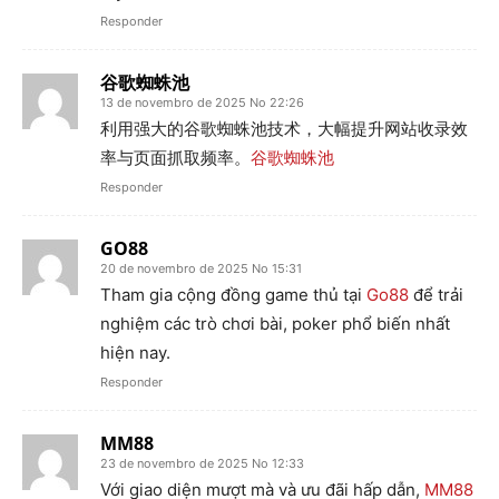
Responder
谷歌蜘蛛池
13 de novembro de 2025 No 22:26
利用强大的谷歌蜘蛛池技术，大幅提升网站收录效
率与页面抓取频率。
谷歌蜘蛛池
Responder
GO88
20 de novembro de 2025 No 15:31
Tham gia cộng đồng game thủ tại
Go88
để trải
nghiệm các trò chơi bài, poker phổ biến nhất
hiện nay.
Responder
MM88
23 de novembro de 2025 No 12:33
Với giao diện mượt mà và ưu đãi hấp dẫn,
MM88