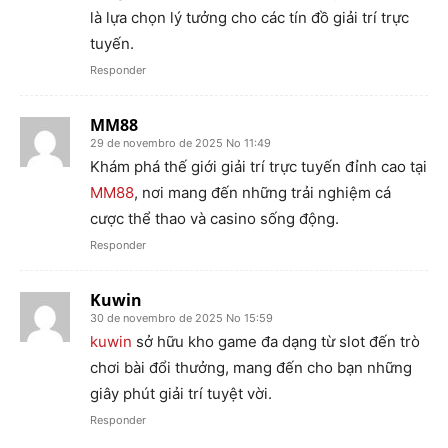
là lựa chọn lý tưởng cho các tín đồ giải trí trực
tuyến.
Responder
MM88
29 de novembro de 2025 No 11:49
Khám phá thế giới giải trí trực tuyến đỉnh cao tại
MM88
, nơi mang đến những trải nghiệm cá
cược thể thao và casino sống động.
Responder
Kuwin
30 de novembro de 2025 No 15:59
kuwin
sở hữu kho game đa dạng từ slot đến trò
chơi bài đổi thưởng, mang đến cho bạn những
giây phút giải trí tuyệt vời.
Responder