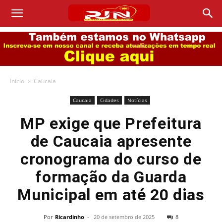
Início
Caucaia
Caucaia
Cidades
Notícias
MP exige que Prefeitura
de Caucaia apresente
cronograma do curso de
formação da Guarda
Municipal em até 20 dias
Por
Ricardinho
-
20 de setembro de 2025
8