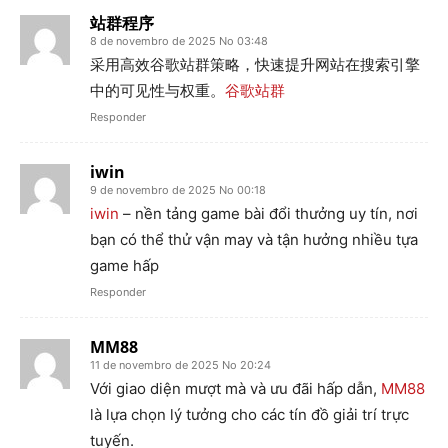
站群程序
8 de novembro de 2025 No 03:48
采用高效谷歌站群策略，快速提升网站在搜索引擎
中的可见性与权重。
谷歌站群
Responder
iwin
9 de novembro de 2025 No 00:18
iwin
– nền tảng game bài đổi thưởng uy tín, nơi
bạn có thể thử vận may và tận hưởng nhiều tựa
game hấp
Responder
MM88
11 de novembro de 2025 No 20:24
Với giao diện mượt mà và ưu đãi hấp dẫn,
MM88
là lựa chọn lý tưởng cho các tín đồ giải trí trực
tuyến.