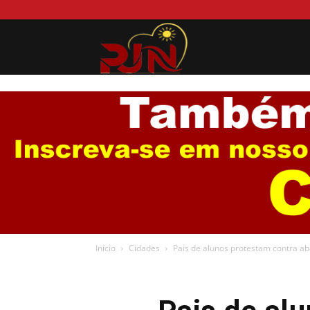
Portal
Jurema
News
Início
Cidades
Pais de alunos protestam contra ab