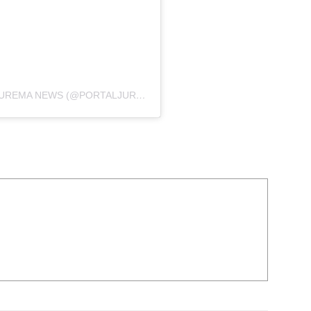
UMA PUBLICAÇÃO COMPARTILHADA POR JUREMA NEWS (@PORTALJUREMANEWS)