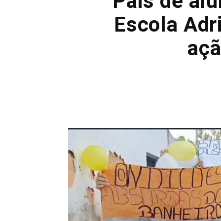
Pais de al
Escola Adr
açã