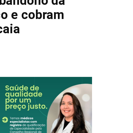
abandono da
co e cobram
caia