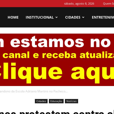
sábado, agosto 8, 2026
Quem S
HOME
INSTITUCIONAL
CIDADES
ENTRETENI
andono da Escola Adriano Martins no Pacheco...
Cidades
Educação
Notícias