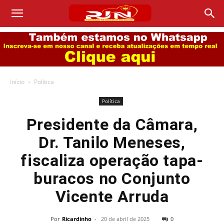
Início
Política
Política
Presidente da Câmara,
Dr. Tanilo Meneses,
fiscaliza operação tapa-
buracos no Conjunto
Vicente Arruda
Por
Ricardinho
-
20 de abril de 2025
0