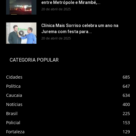
entre Metrópole e Mirambé,...
20 de abril de 2025
Clínica Mais Sorriso celebra um ano na
Jurema com festa para...
20 de abril de 2025
CATEGORIA POPULAR
Cidades
685
Política
647
Caucaia
634
Notícias
400
Brasil
225
Policial
153
Fortaleza
129