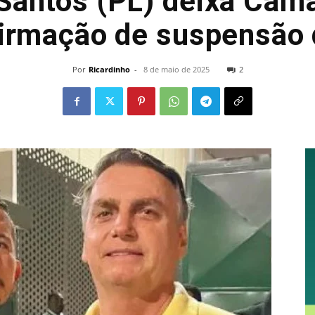
Santos (PL) deixa Câmar
irmação de suspensão 
Por
Ricardinho
-
8 de maio de 2025
2