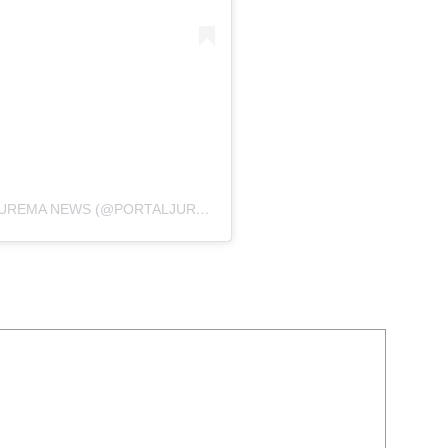
UMA PUBLICAÇÃO COMPARTILHADA POR JUREMA NEWS (@PORTALJUREMANEWS)