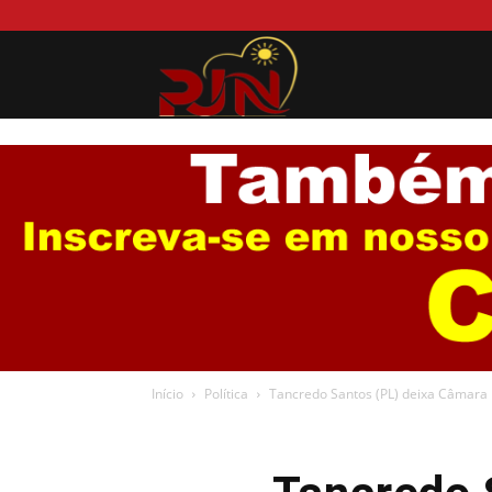
Portal
Jurema
News
Início
Política
Tancredo Santos (PL) deixa Câmara i