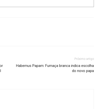
Próximo artigo
or
Habemus Papam: Fumaça branca indica escolha
l
do novo papa