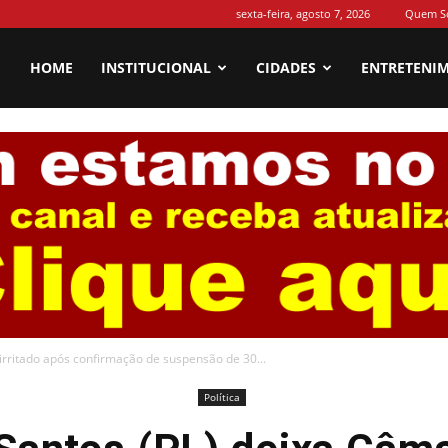
sexta-feira, agosto 7, 2026
Quem S
HOME
INSTITUCIONAL
CIDADES
ENTRETENI
rritado após confirmação de suspensão de 30...
Política