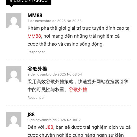
9 COMENTÁRIOS
MM88
7 de novembro de 2025 No 20:33
Khám phá thế giới giải trí trực tuyến đỉnh cao tại
MM88
, nơi mang đến những trải nghiệm cá
cược thể thao và casino sống động.
Responder
谷歌外推
9 de novembro de 2025 No 03:54
采用高效谷歌外推策略，快速提升网站在搜索引擎
中的可见性与权重。
谷歌外推
Responder
J88
9 de novembro de 2025 No 19:12
Đến với
J88
, bạn sẽ được trải nghiệm dịch vụ cá
cược chuyên nghiệp cùng hàng ngàn sự kiện