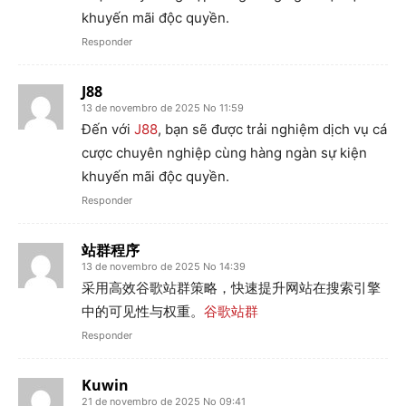
khuyến mãi độc quyền.
Responder
J88
13 de novembro de 2025 No 11:59
Đến với
J88
, bạn sẽ được trải nghiệm dịch vụ cá
cược chuyên nghiệp cùng hàng ngàn sự kiện
khuyến mãi độc quyền.
Responder
站群程序
13 de novembro de 2025 No 14:39
采用高效谷歌站群策略，快速提升网站在搜索引擎
中的可见性与权重。
谷歌站群
Responder
Kuwin
21 de novembro de 2025 No 09:41