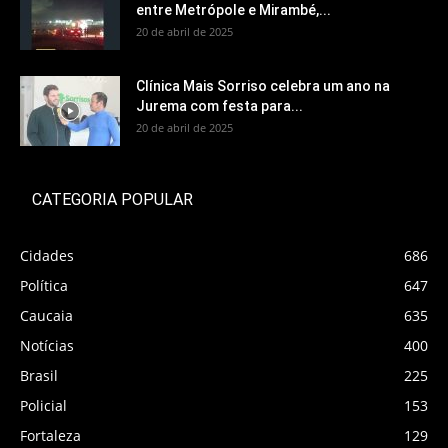
entre Metrópole e Mirambé,...
20 de abril de 2025
Clínica Mais Sorriso celebra um ano na
Jurema com festa para...
20 de abril de 2025
CATEGORIA POPULAR
Cidades
686
Política
647
Caucaia
635
Notícias
400
Brasil
225
Policial
153
Fortaleza
129