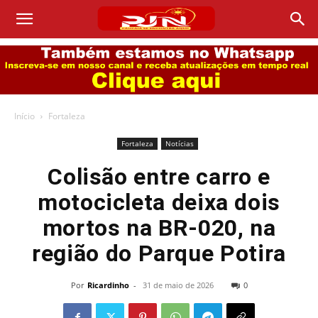
Início
Fortaleza
Fortaleza
Notícias
Colisão entre carro e
motocicleta deixa dois
mortos na BR-020, na
região do Parque Potira
Por
Ricardinho
-
31 de maio de 2026
0