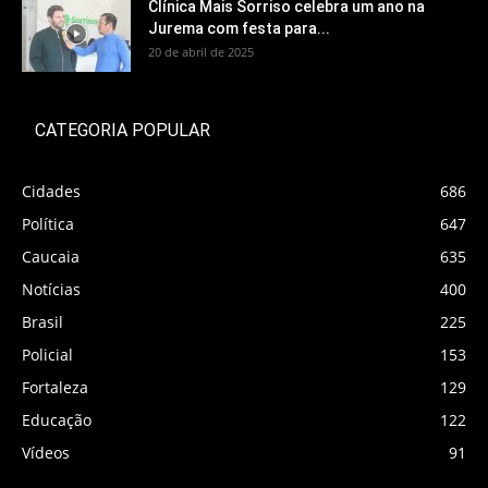
Clínica Mais Sorriso celebra um ano na
Jurema com festa para...
20 de abril de 2025
CATEGORIA POPULAR
Cidades
686
Política
647
Caucaia
635
Notícias
400
Brasil
225
Policial
153
Fortaleza
129
Educação
122
Vídeos
91