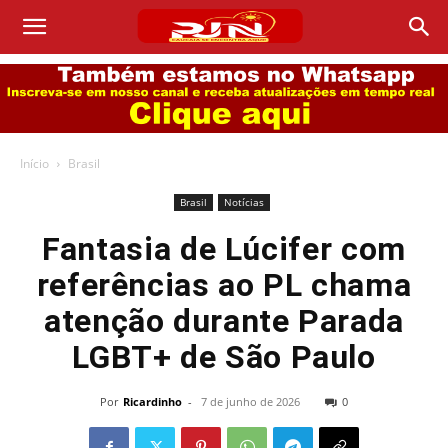
Início
Brasil
Brasil
Notícias
Fantasia de Lúcifer com
referências ao PL chama
atenção durante Parada
LGBT+ de São Paulo
Por
Ricardinho
-
7 de junho de 2026
0