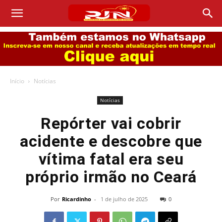
Início
Notícias
Notícias
Repórter vai cobrir
acidente e descobre que
vítima fatal era seu
próprio irmão no Ceará
Por
Ricardinho
-
1 de julho de 2025
0