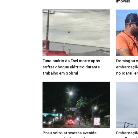
imóveis
Funcionário da Enel morre após
Domingou em
sofrer choque elétrico durante
embarcação
trabalho em Sobral
no Icaraí, 
Pneu solto atravessa avenida
Embarcação