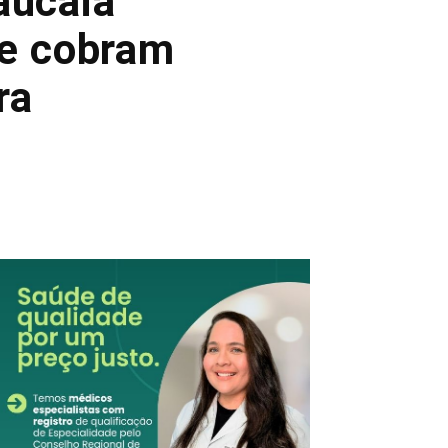
aucaia
 e cobram
ra