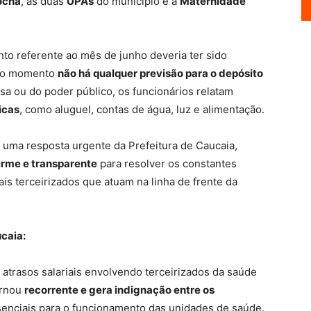
ocha
, as duas
UPAs
do município e a
Maternidade
to referente ao mês de junho deveria ter sido
é o momento
não há qualquer previsão para o depósito
a ou do poder público, os funcionários relatam
icas
, como aluguel, contas de água, luz e alimentação.
 uma resposta urgente da Prefeitura de Caucaia,
irme e transparente
para resolver os constantes
nais terceirizados que atuam na linha de frente da
ucaia:
 atrasos salariais envolvendo terceirizados da saúde
ornou
recorrente e gera indignação entre os
nciais para o funcionamento das unidades de saúde.