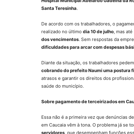
Hospital Municipal Abelardo Gadelha da R
Santa Teresinha
.
De acordo com os trabalhadores, o pagamen
realizado no último
dia 10 de julho
, mas at
dos vencimentos
. Sem respostas da empres
dificuldades para arcar com despesas bás
Diante da situação, os trabalhadores pedem
cobrando do prefeito Naumi uma postura f
atrasos e garantir os direitos dos profissio
saúde do município.
Sobre pagamento de terceirizados em Ca
Essa não é a primeira vez que denúncias de
em Caucaia vêm à tona. O problema já se t
servidores
, que desempenham funções esse