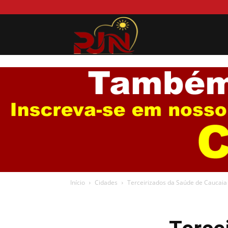
Portal
Jurema
News
Início
Cidades
Terceirizados da Saúde de Caucaia 