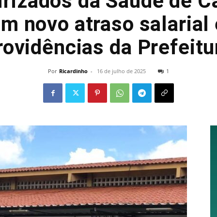
irizados da Saúde de C
m novo atraso salarial
rovidências da Prefeitu
Por
Ricardinho
-
16 de julho de 2025
1