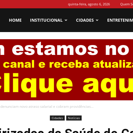
quinta-feira, agosto 6, 2026
Quem S
HOME
INSTITUCIONAL
CIDADES
ENTRETENI
denunciam novo atraso salarial e cobram providências...
Cidades
Notícias