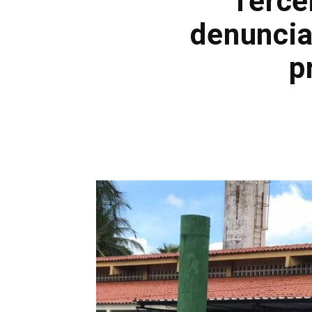
Terce
denuncia
p