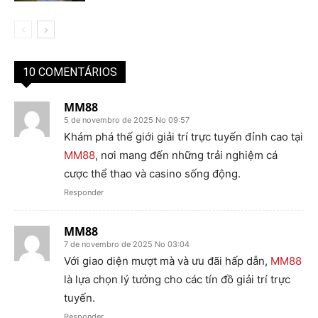
10 COMENTÁRIOS
MM88
5 de novembro de 2025 No 09:57
Khám phá thế giới giải trí trực tuyến đỉnh cao tại
MM88
, nơi mang đến những trải nghiệm cá
cược thể thao và casino sống động.
Responder
MM88
7 de novembro de 2025 No 03:04
Với giao diện mượt mà và ưu đãi hấp dẫn,
MM88
là lựa chọn lý tưởng cho các tín đồ giải trí trực
tuyến.
Responder