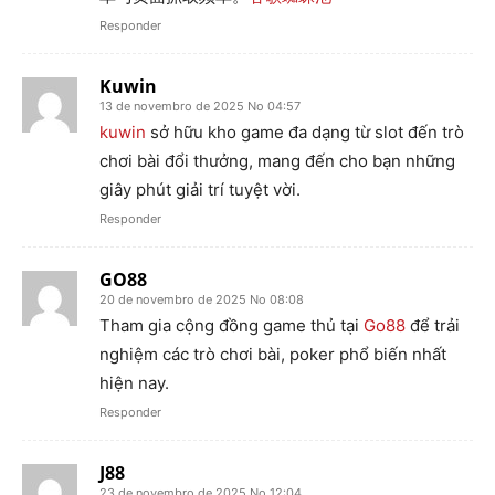
Responder
Kuwin
13 de novembro de 2025 No 04:57
kuwin
sở hữu kho game đa dạng từ slot đến trò
chơi bài đổi thưởng, mang đến cho bạn những
giây phút giải trí tuyệt vời.
Responder
GO88
20 de novembro de 2025 No 08:08
Tham gia cộng đồng game thủ tại
Go88
để trải
nghiệm các trò chơi bài, poker phổ biến nhất
hiện nay.
Responder
J88
23 de novembro de 2025 No 12:04