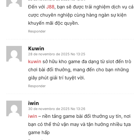
Đến với
J88
, bạn sẽ được trải nghiệm dịch vụ cá
cược chuyên nghiệp cùng hàng ngàn sự kiện
khuyến mãi độc quyền.
Responder
Kuwin
28 de novembro de 2025 No 13:25
kuwin
sở hữu kho game đa dạng từ slot đến trò
chơi bài đổi thưởng, mang đến cho bạn những
giây phút giải trí tuyệt vời.
Responder
iwin
30 de novembro de 2025 No 13:26
iwin
– nền tảng game bài đổi thưởng uy tín, nơi
bạn có thể thử vận may và tận hưởng nhiều tựa
game hấp